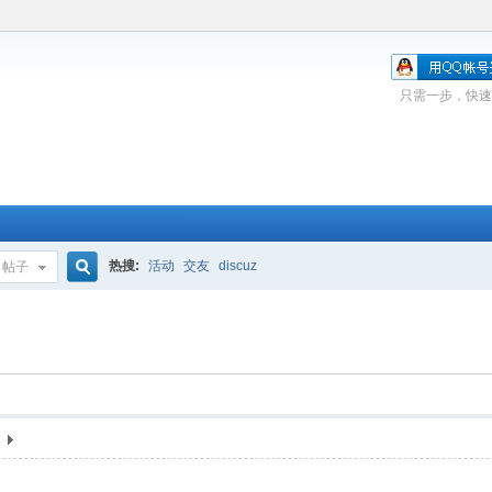
只需一步，快速
热搜:
活动
交友
discuz
帖子
搜
索