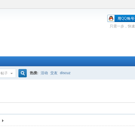
只需一步，快速
热搜:
活动
交友
discuz
帖子
搜
索