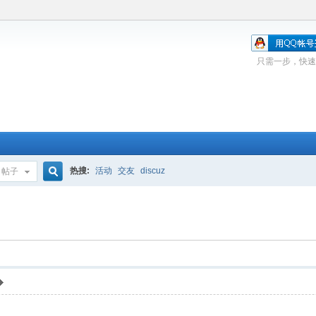
只需一步，快速
热搜:
活动
交友
discuz
帖子
搜
索