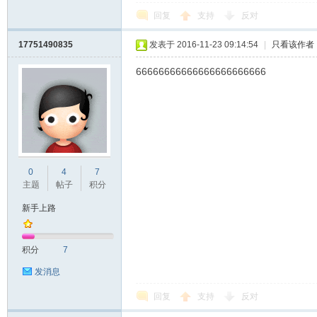
d
回复
支持
反对
17751490835
发表于 2016-11-23 09:14:54
|
只看该作者
66666666666666666666666
0
4
7
主题
帖子
积分
新手上路
积分
7
发消息
回复
支持
反对