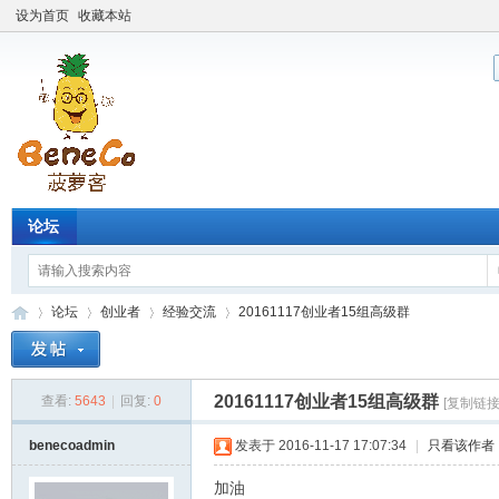
设为首页
收藏本站
论坛
论坛
创业者
经验交流
20161117创业者15组高级群
20161117创业者15组高级群
查看:
5643
|
回复:
0
[复制链接
Be
»
›
›
›
benecoadmin
发表于 2016-11-17 17:07:34
|
只看该作者
加油