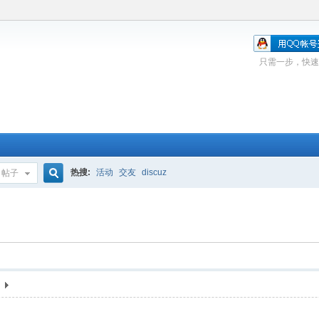
只需一步，快速
热搜:
活动
交友
discuz
帖子
搜
索