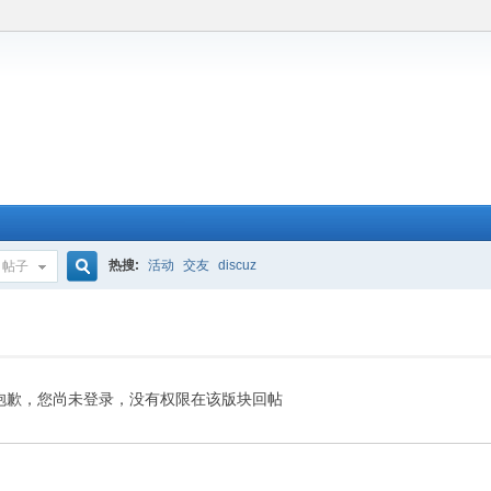
热搜:
活动
交友
discuz
帖子
搜
索
抱歉，您尚未登录，没有权限在该版块回帖